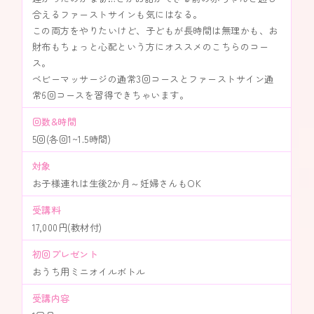
合えるファーストサインも気にはなる。
この両方をやりたいけど、子どもが長時間は無理かも、お
財布もちょっと心配という方にオススメのこちらのコー
ス。
ベビーマッサージの通常3回コースとファーストサイン通
常6回コースを習得できちゃいます。
回数&時間
5回(各回1~1.5時間)
対象
お子様連れは生後2か月～妊婦さんもOK
受講料
17,000円(教材付)
初回プレゼント
おうち用ミニオイルボトル
受講内容