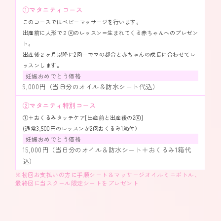
①マタニティコース
このコースではベビーマッサージを行います。
出産前に人形で２回のレッスン=生まれてくる赤ちゃんへのプレゼン
ト。
出産後２ヶ月以降に2回＝ママの都合と赤ちゃんの成長に合わせてレ
ッスンします。
妊娠おめでとう価格
9,000円（当日分のオイル＆防水シート代込）
②マタニティ特別コース
①＋おくるみタッチケア[出産前と出産後の2回]
(通常3,500円のレッスンが2回おくるみ1箱付）
妊娠おめでとう価格
15,000円（当日分のオイル＆防水シート＋おくるみ1箱代
込）
※初回お支払いの方に手順シート＆マッサージオイルミニボトル、
最終回に当スクール限定シートをプレゼント