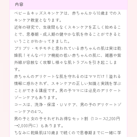
内容
ベビー＆キッズスキンケアは、赤ちゃんから10歳までのス
キンケア教室となります。
近年の研究で、生後間もなくスキンケアを正しく始めるこ
とで、思春期・成人期の健やかな肌を作ることができると
いうことがわかってきました。
プリプリ・モチモチと思われている赤ちゃんの肌は実は乾
燥肌！そんなバリア機能の低い赤ちゃんの肌に、雑菌や紫
外線が容赦なく攻撃し様々な肌トラブルを引き起こしま
す。
赤ちゃんのデリケートな肌を守れるのはママだけ！溢れる
情報に惑わされず、スキンケアの正しい知識と実践を学ぶ
ことができる講座です。男の子ママには必見のデリケート
ゾーンケアもあります。
コースは、洗浄・保湿・ＵＶケア、男の子のデリケートゾ
ーンケアの4つ。
男の子と女の子それぞれお得なセット割（1コース2,200円
→2,000円に）もあります。
ちなみに乾燥肌は10歳まで続くので思春期までに一緒に学