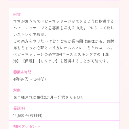
内容
ママがおうちでベビーマッサージができるように指導する
ベビーマッサージと思春期を迎える10歳までに知って欲し
いスキンケア教室。
この両方をやりたいけど子どもが長時間は無理かも、お財
布もちょっと心配という方にオススメのこちらのコース。
ベビーマッサージの通常3回コースとスキンケアの【洗
浄】【保湿】【ＵＶケア】を習得することが可能です。
回数&時間
4回(各回1~1.5時間)
対象
お子様連れは生後2か月～妊婦さんもOK
受講料
14,500円(教材付)
初回プレゼント