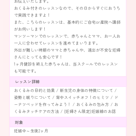
お伝えいたします。
おくるみ付きのレッスンなので、その日からすぐにおうち
で実践できますよ！
また、こちらのレッスンは、基本的にご自宅or産院へ講師
がお伺いします！
マンツーマンでのレッスンで、赤ちゃんとママ、お一人お
一人に合わせてレッスンを進めてまいります。
外出が難しい時期のママと赤ちゃんや、遠出が不安な妊婦
さんにとっても安心です！
1ヶ月健診を終えた赤ちゃんは、当スクールでのレッスン
も可能です。
レッスン詳細
おくるみの目的と効果 / 新生児の身体の特徴について /
姿勢と眠りについて / 背中スイッチオフ！のヒミツ / ド
ーナツベッドを作ってみよう！ / おくるみの包み方 / お
くるみタッチケアの方法 / (妊婦さん限定)妊娠線のお話
対象
妊娠中～生後2ヶ月