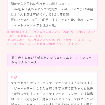
聞かせなど月齢に合わせてお伝えします。
ベル2回目以後のスキンケア(洗浄、保湿、ＵＶケア)は希望
により入れ替え可能です。1回目に要相談。
更にプラス2,000円で6回目にすることも可能。男の子のデ
リケートゾーンケアも追加可能。
回数が増えてゆっくりと学べるのになんと通常3コース申込むよりも
1.300円もお得になります。
更にお友達と一緒に受講という方は、お一人様マイナス500円の
22,000円で学べます。お気軽にお問い合わせください。
通じ合える喜びを感じたいならコミュニケーションスペ
シャリストコース
内容
ママがおうちでベビーマッサージができるように指導する
ベビーマッサージとまだお喋りをする前の赤ちゃんと気持
ちが通じ合えるファーストサインベビーマッサージは結構
知っている方も多く、動きまわるようになって始めるのが
遅かったのかなぁ…とかお話ができる前の赤ちゃんと通じ