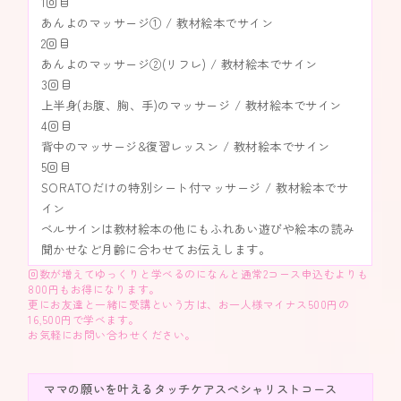
1回目
あんよのマッサージ① / 教材絵本でサイン
2回目
あんよのマッサージ②(リフレ) / 教材絵本でサイン
3回目
上半身(お腹、胸、手)のマッサージ / 教材絵本でサイン
4回目
背中のマッサージ&復習レッスン / 教材絵本でサイン
5回目
SORATOだけの特別シート付マッサージ / 教材絵本でサ
イン
ベルサインは教材絵本の他にもふれあい遊びや絵本の読み
聞かせなど月齢に合わせてお伝えします。
回数が増えてゆっくりと学べるのになんと通常2コース申込むよりも
800円もお得になります。
更にお友達と一緒に受講という方は、お一人様マイナス500円の
16,500円で学べます。
お気軽にお問い合わせください。
ママの願いを叶えるタッチケアスペシャリストコース