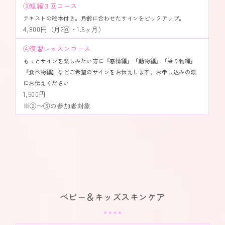
③短縮３回コース
テキストの絵本付き。月齢に合わせたサインをピックアップ。
4,800円（月2回・1.5ヶ月）
④復習レッスンコース
もっとサインを楽しみたい方に『感情編』『動物編』『乗り物編』
『食べ物編】などご希望のサインをお伝えします。お申し込みの際
にお伝えください
1,500円
※②〜③の参加者対象
ベビー＆キッズスキンケア