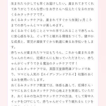
生まれたら少しでも早くお届けしたい。産まれてきてくれ
てありがとうそんな想いをお子さんへ伝えたくなるのがお
くるみタッチケアです。
おくるみタッチケアは、産まれてすぐから生後2ヶ月ころ
までの赤ちゃんとママが楽しめます。
おくるみでくるむこととママの手でふれることで赤ちゃん
に安心感を与え、ぐっすりと眠れる環境をつくり、健やか
な成長と、育児が産後すぐから軌道に乗るお手伝いをしま
す。
赤ちゃんが産まれたママはもちろん、これから産まれる赤
ちゃんのために、妊婦さんにも知っていただきたい、赤ち
ゃんがぐっすりできる魔法のタッチケアです！
おくるみタッチケアでは、英国王室御用達ブランドであ
り、ママにも人気の【エイデンアンドアネイ】社製のおく
るみを使用いたします。
おくるみタッチケア教室では、体感も通して、妊婦さん・
ママにもおくるみタッチケアの心地よさを実感していただ
き、おくるみの包み方やタッチケアの方法、そして背中ス
イッチをOFFにして、赤ちゃんがぐっすり眠れるヒミツを