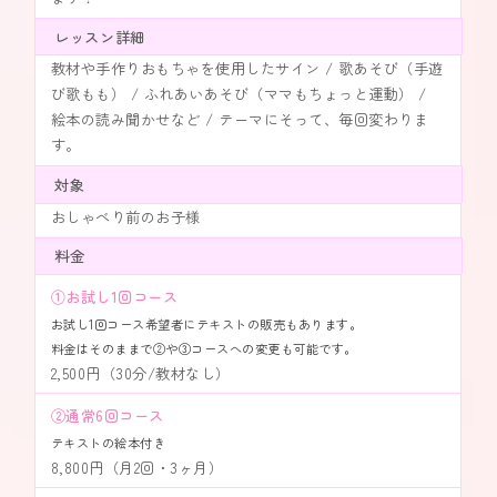
レッスン詳細
教材や手作りおもちゃを使用したサイン / 歌あそび（手遊
び歌もも） / ふれあいあそび（ママもちょっと運動） /
絵本の読み聞かせなど / テーマにそって、毎回変わりま
す。
対象
おしゃべり前のお子様
料金
①お試し1回コース
お試し1回コース希望者にテキストの販売もあります。
料金はそのままで②や③コースへの変更も可能です。
2,500円（30分/教材なし）
②通常6回コース
テキストの絵本付き
8,800円（月2回・3ヶ月）