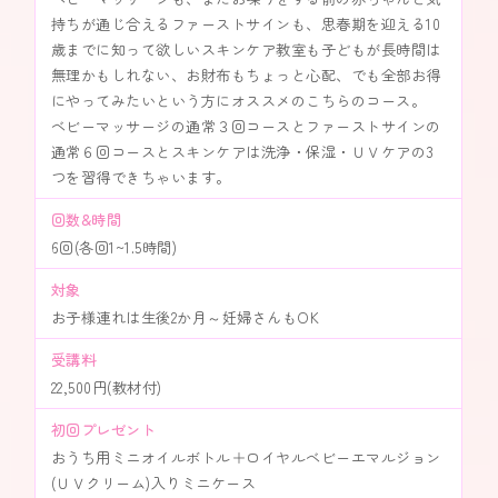
持ちが通じ合えるファーストサインも、思春期を迎える10
歳までに知って欲しいスキンケア教室も子どもが長時間は
無理かもしれない、お財布もちょっと心配、でも全部お得
にやってみたいという方にオススメのこちらのコース。
ベビーマッサージの通常３回コースとファーストサインの
通常６回コースとスキンケアは洗浄・保湿・ＵＶケアの3
つを習得できちゃいます。
回数&時間
6回(各回1~1.5時間)
対象
お子様連れは生後2か月～妊婦さんもOK
受講料
22,500円(教材付)
初回プレゼント
おうち用ミニオイルボトル＋ロイヤルベビーエマルジョン
(ＵＶクリーム)入りミニケース