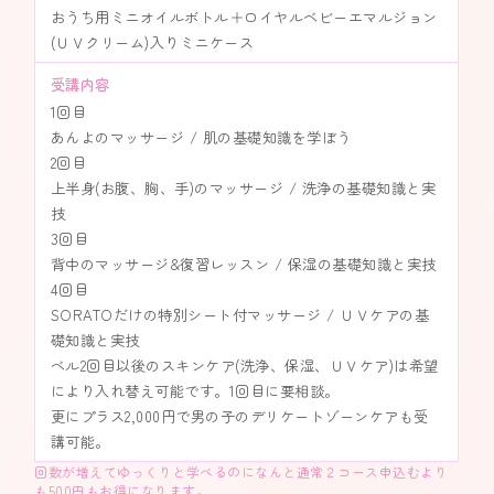
おうち用ミニオイルボトル＋ロイヤルベビーエマルジョン
(ＵＶクリーム)入りミニケース
受講内容
1回目
あんよのマッサージ / 肌の基礎知識を学ぼう
2回目
上半身(お腹、胸、手)のマッサージ / 洗浄の基礎知識と実
技
3回目
背中のマッサージ&復習レッスン / 保湿の基礎知識と実技
4回目
SORATOだけの特別シート付マッサージ / ＵＶケアの基
礎知識と実技
ベル2回目以後のスキンケア(洗浄、保湿、ＵＶケア)は希望
により入れ替え可能です。1回目に要相談。
更にプラス2,000円で男の子のデリケートゾーンケアも受
講可能。
回数が増えてゆっくりと学べるのになんと通常２コース申込むより
も500円もお得になります。